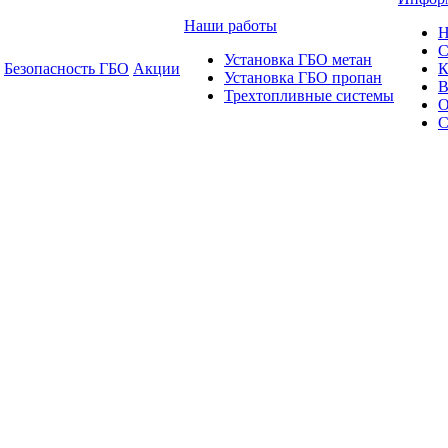
Наши работы
Н
С
Установка ГБО метан
Безопасность ГБО
Акции
К
Установка ГБО пропан
В
Трехтопливные системы
О
С