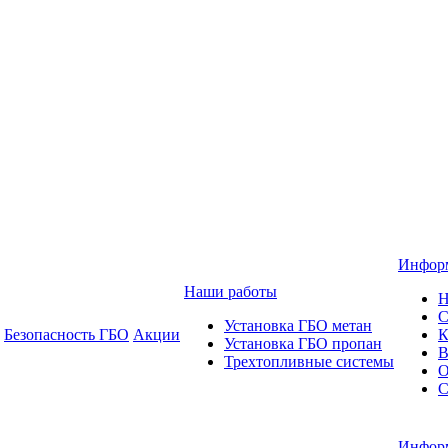
Инфор
Наши работы
Н
С
Установка ГБО метан
Безопасность ГБО
Акции
К
Установка ГБО пропан
В
Трехтопливные системы
О
С
Инфор