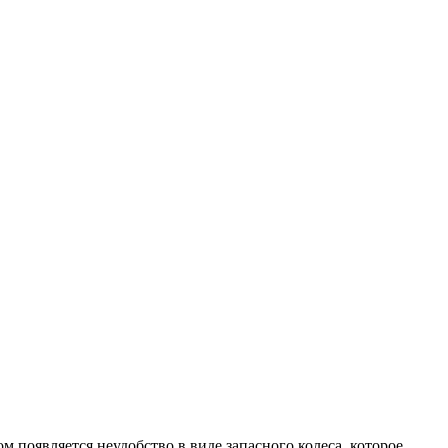
 появляется неудобство в виде запасного колеса, которое