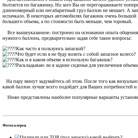
болтается по багажнику. Но зато Вы не перегораживаете попе
длинномерный или негабаритный груз баллон не мешает. А запа
испачкало. В некоторых автомобилях багажник очень большой и
большего объема, а по стоимости быть меньше, чем торовый.
Все вышеуказанное- построено на основании опыта общения с
нужного баллона, предварительно задав себе такие вопросы:
Как часто я пользуюсь запаской?
Что будет если я не буду возить с собой запасное колесо?
Как и в каком объеме я использую багажник?
Раскладываю ли я задние сиденья для увеличения объем
На пару минут задумайтесь об этом. После того как визуально
какой баллон лучше всего подойдет для Ваших потребностей и
Ниже представлены наиболее популярные варианты установки
Фотогалерея