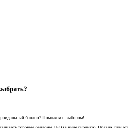
выбрать?
тороидальный баллон? Поможем с выбором!
ливать торовые баллоны ГБО (в виде бублика). Правда, при этом