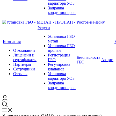
вариатора УОЗ
Заправка
кондиционеров
Услуги
Установка ГБО
метан
Компания
Установка ГБО
О компании
пропан
Лицензии и
Регистрация
Безопасность
сертификаты
ГБО
Акции
ГБО
Партнеры
Регулировка
Сотрудники
клапанов
Отзывы
Установка
вариатора УОЗ
Заправка
кондиционеров
Установка вариатора УОЗ (Угла опережения зажигания)