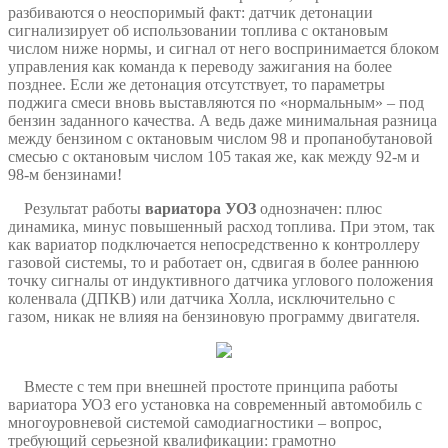
разбиваются о неоспоримый факт: датчик детонации
сигнализирует об использовании топлива с октановым
числом ниже нормы, и сигнал от него воспринимается блоком
управления как команда к переводу зажигания на более
позднее. Если же детонация отсутствует, то параметры
поджига смеси вновь выставляются по «нормальным» – под
бензин заданного качества. А ведь даже минимальная разница
между бензином с октановым числом 98 и пропанобутановой
смесью с октановым числом 105 такая же, как между 92-м и
98-м бензинами!
Результат работы
вариатора УОЗ
однозначен: плюс
динамика, минус повышенный расход топлива. При этом, так
как вариатор подключается непосредственно к контроллеру
газовой системы, то и работает он, сдвигая в более раннюю
точку сигналы от индуктивного датчика углового положения
коленвала (ДПКВ) или датчика Холла, исключительно с
газом, никак не влияя на бензиновую программу двигателя.
Вместе с тем при внешней простоте принципа работы
вариатора УОЗ его установка на современный автомобиль с
многоуровневой системой самодиагностики – вопрос,
требующий серьезной квалификации: грамотно