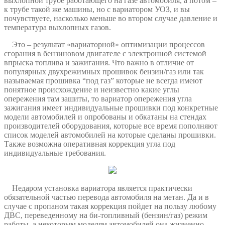
выхлопной трубе работающего на газе автомобиля, а потом –
к трубе такой же машины, но с вариатором УОЗ, и вы
почувствуете, насколько меньше во втором случае давление и
температура выхлопных газов.
Это – результат «вариаторной» оптимизации процессов
сгорания в бензиновом двигателе с электронной системой
впрыска топлива и зажигания. Что важно в отличие от
популярных двухрежимных прошивок бензин/газ или так
называемая прошивка “под газ” которые не всегда имеют
понятное происхождение и неизвестно какие углы
опережения там зашиты, то вариатор опережения угла
зажигания имеет индивидуальные прошивки под конкретные
модели автомобилей и опробованы и обкатаны на стендах
производителей оборудования, которые все время пополняют
список моделей автомобилей на которые сделаны прошивки.
Также возможна оперативная коррекция угла под
индивидуальные требования.
Недаром установка вариатора является практически
обязательной частью перевода автомобиля на метан. Да и в
случае с пропаном такая коррекция пойдет на пользу любому
ДВС, переведенному на би-топливный (бензин/газ) режим
работы, а некоторым моделям автомобилей она жизненно