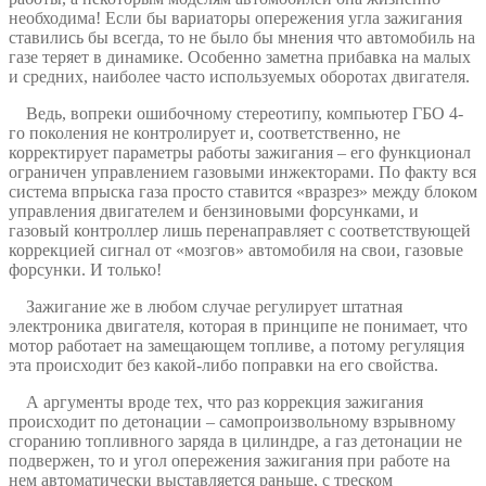
необходима! Если бы вариаторы опережения угла зажигания
ставились бы всегда, то не было бы мнения что автомобиль на
газе теряет в динамике. Особенно заметна прибавка на малых
и средних, наиболее часто используемых оборотах двигателя.
Ведь, вопреки ошибочному стереотипу, компьютер ГБО 4-
го поколения не контролирует и, соответственно, не
корректирует параметры работы зажигания – его функционал
ограничен управлением газовыми инжекторами. По факту вся
система впрыска газа просто ставится «вразрез» между блоком
управления двигателем и бензиновыми форсунками, и
газовый контроллер лишь перенаправляет с соответствующей
коррекцией сигнал от «мозгов» автомобиля на свои, газовые
форсунки. И только!
Зажигание же в любом случае регулирует штатная
электроника двигателя, которая в принципе не понимает, что
мотор работает на замещающем топливе, а потому регуляция
эта происходит без какой-либо поправки на его свойства.
А аргументы вроде тех, что раз коррекция зажигания
происходит по детонации – самопроизвольному взрывному
сгоранию топливного заряда в цилиндре, а газ детонации не
подвержен, то и угол опережения зажигания при работе на
нем автоматически выставляется раньше, с треском