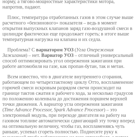
норму, а тягово-мощностные характеристики мотора,
напротив, падают.
Плюс, температура отработанных газов в этом случае выше
расчетного «бензинового» показателя – ведь в момент
открытия выпускных клапанов заряд газо-воздушной смеси в
цилиндре фактически еще продолжает гореть; в итоге выше
температурная нагрузка на клапана и их седла.
Проблема? С
вариатором УОЗ
(
Угла Опережения
Зажигания
) – нет.
Вариатор УОЗ
– отличный универсальный
способ оптимизировать угол опережения зажигания при
работе автомобиля на газе, как пропан-бутан, так и метан.
Всем известно, что в двигателе внутреннего сгорания,
работающем по четырехтактному циклу Отто, воспламенение
горючей смеси искровым разрядом свечи происходит на
границе тактов сжатия и рабочего хода, за несколько градусов
по положению коленвала до достижения поршнем верхней
точки движения. А вариатор угла опережения зажигания
(
Time Advance Processor, Spark Advance Processor
) – это
электронный модуль, при переходе двигателя на работу на
газовом топливе автоматически сдвигающий эту точку вперед
на оптимальную величину, чтобы газ, воспламеняясь чуть
раньше, успевал сгореть полностью. Поднесите руку к