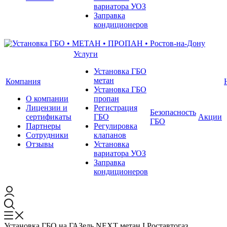
вариатора УОЗ
Заправка
кондиционеров
Услуги
Установка ГБО
метан
Компания
Установка ГБО
О компании
пропан
Лицензии и
Регистрация
Безопасность
сертификаты
ГБО
Акции
ГБО
Партнеры
Регулировка
Сотрудники
клапанов
Отзывы
Установка
вариатора УОЗ
Заправка
кондиционеров
Установка ГБО на ГАЗель NEXT метан I Роставтогаз