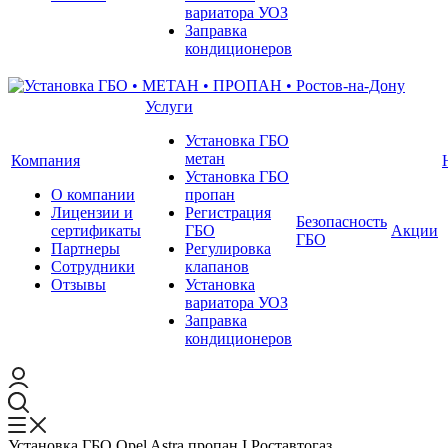
вариатора УОЗ
Заправка
кондиционеров
Услуги
Установка ГБО
метан
Компания
Установка ГБО
О компании
пропан
Лицензии и
Регистрация
Безопасность
сертификаты
ГБО
Акции
ГБО
Партнеры
Регулировка
Сотрудники
клапанов
Отзывы
Установка
вариатора УОЗ
Заправка
кондиционеров
Установка ГБО Opel Astra пропан I Роставтогаз