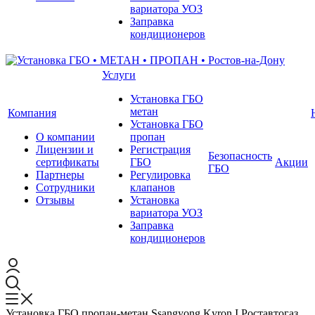
вариатора УОЗ
Заправка
кондиционеров
Услуги
Установка ГБО
метан
Компания
Установка ГБО
О компании
пропан
Лицензии и
Регистрация
Безопасность
сертификаты
ГБО
Акции
ГБО
Партнеры
Регулировка
Сотрудники
клапанов
Отзывы
Установка
вариатора УОЗ
Заправка
кондиционеров
Установка ГБО пропан-метан Ssangyong Kyron I Роставтогаз