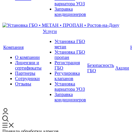
вариатора УОЗ
Заправка
кондиционеров
Услуги
Установка ГБО
метан
Компания
Установка ГБО
О компании
пропан
Лицензии и
Регистрация
Безопасность
сертификаты
ГБО
Акции
ГБО
Партнеры
Регулировка
Сотрудники
клапанов
Отзывы
Установка
вариатора УОЗ
Заправка
кондиционеров
Правила обработки адресов