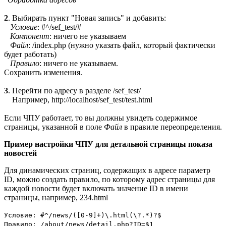
2
. Выбирать пункт "Новая запись" и добавить:
Условие
: #^/sef_test/#
Компонент
: ничего не указываем
Файл
: /index.php (нужно указать файл, который фактически
будет работать)
Правило
: ничего не указываем.
Сохранить изменения.
3
. Перейти по адресу в разделе /sef_test/
Например, http://localhost/sef_test/test.html
Если ЧПУ работает, то вы должны увидеть содержимое
страницы, указанной в поле
Файл
в правиле переопределения.
Пример настройки ЧПУ для детальной страницы показа
новостей
Для динамических страниц, содержащих в адресе параметр
ID, можно создать правило, по которому адрес страницы для
каждой новости будет включать значение ID в имени
страницы, например, 234.html
Условие: #^/news/([0-9]+)\.html(\?.*)?$
Правило: /about/news/detail.php?ID=$1