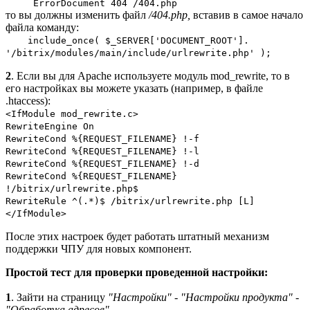
ErrorDocument 404 /404.php
то вы должны изменить файл
/404.php,
вставив в самое начало
файла команду:
include_once( $_SERVER['DOCUMENT_ROOT'].
'/bitrix/modules/main/include/urlrewrite.php' );
2
. Если вы для Apache используете модуль mod_rewrite, то в
его настройках вы можете указать (например, в файле
.htaccess):
<IfModule mod_rewrite.c>
RewriteEngine On
RewriteCond %{REQUEST_FILENAME} !-f
RewriteCond %{REQUEST_FILENAME} !-l
RewriteCond %{REQUEST_FILENAME} !-d
RewriteCond %{REQUEST_FILENAME}
!/bitrix/urlrewrite.php$
RewriteRule ^(.*)$ /bitrix/urlrewrite.php [L]
</IfModule>
После этих настроек будет работать штатный механизм
поддержки ЧПУ для новых компонент.
Простой тест для проверки проведенной настройки:
1
. Зайти на страницу
"Настройки" - "Настройки продукта" -
"Обработка адресов"