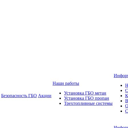
Инфор
Наши работы
Н
С
Установка ГБО метан
Безопасность ГБО
Акции
К
Установка ГБО пропан
В
Трехтопливные системы
О
С
Инфор