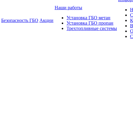
Наши работы
Н
С
Установка ГБО метан
Безопасность ГБО
Акции
К
Установка ГБО пропан
В
Трехтопливные системы
О
С