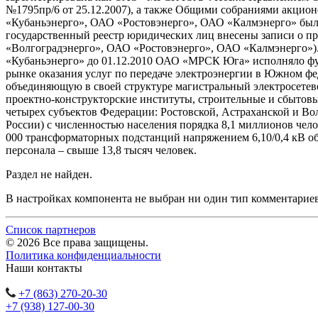
№1795пр/6 от 25.12.2007), а также Общими собраниями акцио
«Кубаньэнерго», ОАО «Ростовэнерго», ОАО «Калмэнерго» был
государственный реестр юридических лиц внесены записи о 
«Волгоградэнерго», ОАО «Ростовэнерго», ОАО «Калмэнерго»)
«Кубаньэнерго» до 01.12.2010 ОАО «МРСК Юга» исполняло фу
рынке оказания услуг по передаче электроэнергии в Южном фе
объединяющую в своей структуре магистральный электросетев
проектно-конструкторские институты, строительные и сбытовы
четырех субъектов Федерации: Ростовской, Астраханской и В
России) с численностью населения порядка 8,1 миллионов чел
000 трансформаторных подстанций напряжением 6,10/0,4 кВ о
персонала – свыше 13,8 тысяч человек.
Раздел не найден.
В настройках компонента не выбран ни один тип комментарие
Список партнеров
© 2026 Все права защищены.
Политика конфиденциальности
Наши контакты
+7 (863) 270-20-30
+7 (938) 127-00-30