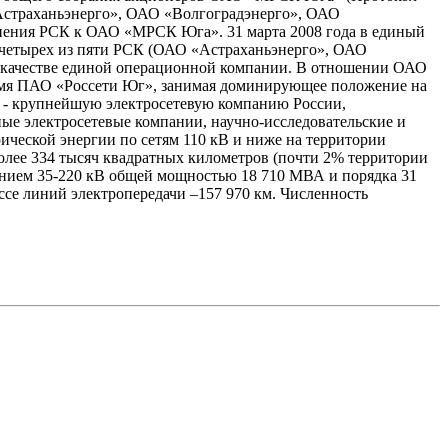
«Астраханьэнерго», ОАО «Волгоградэнерго», ОАО
нения РСК к ОАО «МРСК Юга». 31 марта 2008 года в единый
четырех из пяти РСК (ОАО «Астраханьэнерго», ОАО
в качестве единой операционной компании. В отношении ОАО
емя ПАО «Россети Юг», занимая доминирующее положение на
» - крупнейшую электросетевую компанию России,
ые электросетевые компании, научно-исследовательские и
ической энергии по сетям 110 кВ и ниже на территории
олее 334 тысяч квадратных километров (почти 2% территории
жением 35-220 кВ общей мощностью 18 710 МВА и порядка 31
се линий электропередачи –157 970 км. Численность