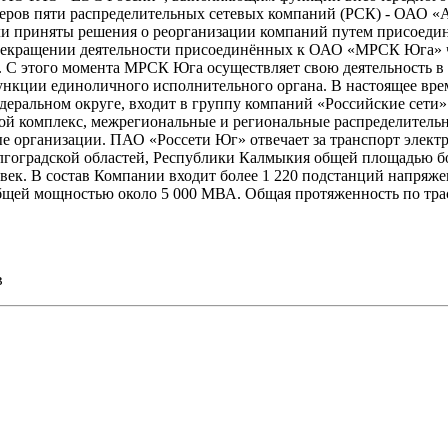
неров пяти распределительных сетевых компаний (РСК) - ОАО 
и приняты решения о реорганизации компаний путем присоеди
прекращении деятельности присоединённых к ОАО «МРСК Юга» 
. С этого момента МРСК Юга осуществляет свою деятельность 
нкции единоличного исполнительного органа. В настоящее вр
деральном округе, входит в группу компаний «Российские сети
ой комплекс, межрегиональные и региональные распределительн
е организации. ПАО «Россети Юг» отвечает за транспорт электр
олгоградской областей, Республики Калмыкия общей площадью б
овек. В состав Компании входит более 1 220 подстанций напря
бщей мощностью около 5 000 МВА. Общая протяженность по трас
в