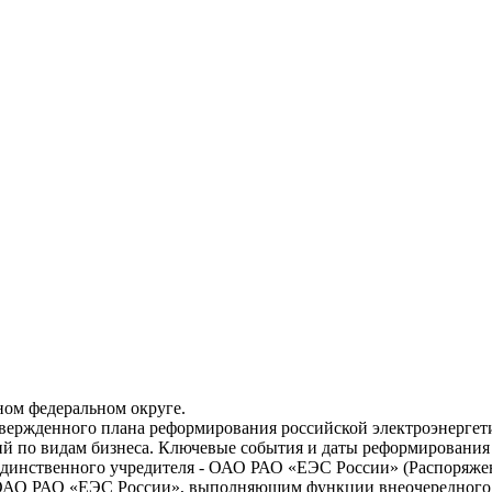
ом федеральном округе.
ержденного плана реформирования российской электроэнергет
ий по видам бизнеса. Ключевые события и даты реформирования
 единственного учредителя - ОАО РАО «ЕЭС России» (Распоряж
ОАО РАО «ЕЭС России», выполняющим функции внеочередного