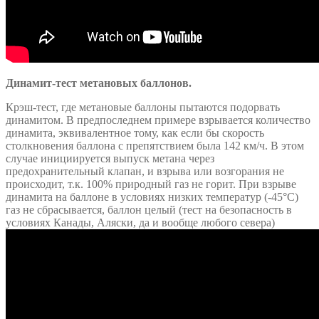
Динамит-тест метановых баллонов.
Крэш-тест, где метановые баллоны пытаются подорвать
динамитом. В предпоследнем примере взрывается количество
динамита, эквивалентное тому, как если бы скорость
столкновения баллона с препятствием была 142 км/ч. В этом
случае инициируется выпуск метана через
предохранительный клапан, и взрыва или возгорания не
происходит, т.к. 100% природный газ не горит. При взрыве
динамита на баллоне в условиях низких температур (-45°C)
газ не сбрасывается, баллон целый (тест на безопасность в
условиях Канады, Аляски, да и вообще любого севера)