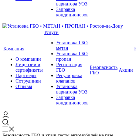
вариатора УОЗ
Заправка
кондиционеров
Услуги
Установка ГБО
метан
Компания
Установка ГБО
О компании
пропан
Лицензии и
Регистрация
Безопасность
сертификаты
ГБО
Акции
ГБО
Партнеры
Регулировка
Сотрудники
клапанов
Отзывы
Установка
вариатора УОЗ
Заправка
кондиционеров
Безопасность ГБО и крэш-тесты автомобилей на газе